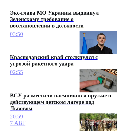
Экс-глава МО Украины выдвинул
Зеленскому требование о
восстановлении в должности
03:50
Краснодарский край столкнулся с
угрозой ракетного удара
02:55
ВСУ разместили наемников и оружие в
действующем детском лагере под
Львовом
20:59
7 АВГ