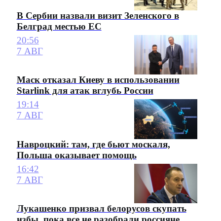
В Сербии назвали визит Зеленского в
Белград местью ЕС
20:56
7 АВГ
Маск отказал Киеву в использовании
Starlink для атак вглубь России
19:14
7 АВГ
Навроцкий: там, где бьют москаля,
Польша оказывает помощь
16:42
7 АВГ
Лукашенко призвал белорусов скупать
избы, пока все не разобрали россияне