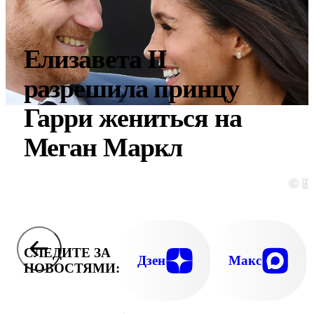
Елизавета II
разрешила принцу
Гарри жениться на
Меган Маркл
© E
СЛЕДИТЕ ЗА
Дзен
Макс
НОВОСТЯМИ: