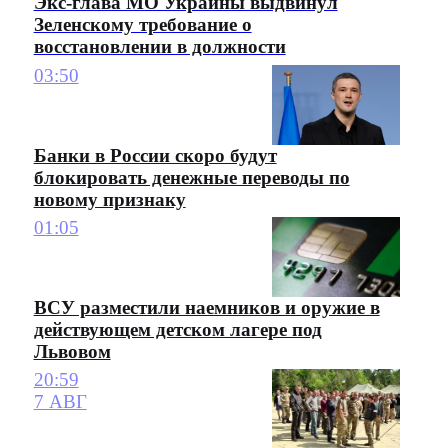
Экс-глава МО Украины выдвинул
Зеленскому требование о
восстановлении в должности
03:50
Банки в России скоро будут
блокировать денежные переводы по
новому признаку
01:05
ВСУ разместили наемников и оружие в
действующем детском лагере под
Львовом
20:59
7 АВГ