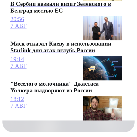
В Сербии назвали визит Зеленского в
Белград местью ЕС
20:56
7 АВГ
Маск отказал Киеву в использовании
Starlink для атак вглубь России
19:14
7 АВГ
"Веселого молочника" Джастаса
Уолкера выдворяют из России
18:12
7 АВГ