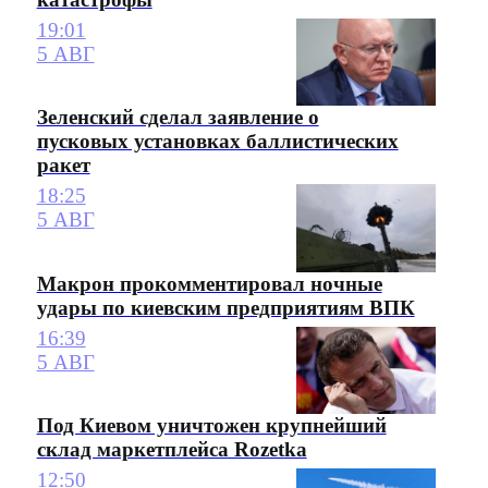
19:01
5 АВГ
Зеленский сделал заявление о
пусковых установках баллистических
ракет
18:25
5 АВГ
Макрон прокомментировал ночные
удары по киевским предприятиям ВПК
16:39
5 АВГ
Под Киевом уничтожен крупнейший
склад маркетплейса Rozetka
12:50