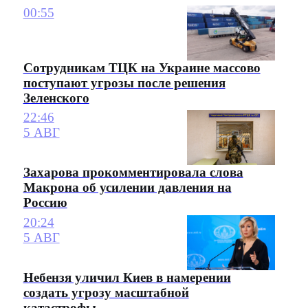
00:55
Сотрудникам ТЦК на Украине массово
поступают угрозы после решения
Зеленского
22:46
5 АВГ
Захарова прокомментировала слова
Макрона об усилении давления на
Россию
20:24
5 АВГ
Небензя уличил Киев в намерении
создать угрозу масштабной
катастрофы