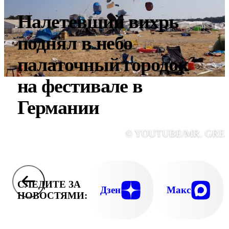
Налетевший вихрь
поднял в небо
палаточный городок
на фестивале в
Германии
© YOUTUBE/MR. GRE
СЛЕДИТЕ ЗА
Дзен
Макс
НОВОСТЯМИ: