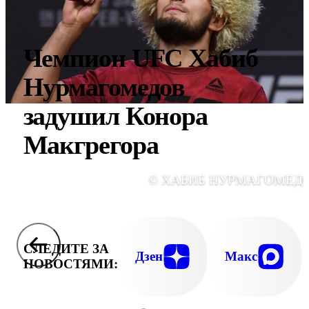
Чемпион UFC Хабиб
Нурмагомедов
задушил Конора
Макгрегора
© ХАБИБ НУРМАГОМЕД
СЛЕДИТЕ ЗА
Дзен
Макс
НОВОСТЯМИ: