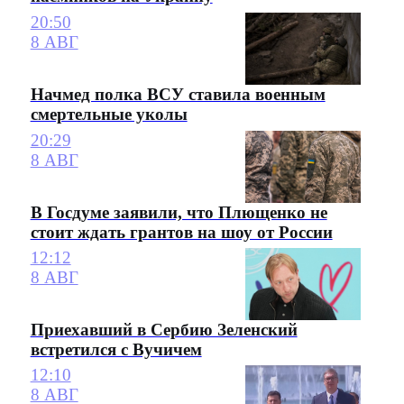
20:50
8 АВГ
Начмед полка ВСУ ставила военным
смертельные уколы
20:29
8 АВГ
В Госдуме заявили, что Плющенко не
стоит ждать грантов на шоу от России
12:12
8 АВГ
Приехавший в Сербию Зеленский
встретился с Вучичем
12:10
8 АВГ