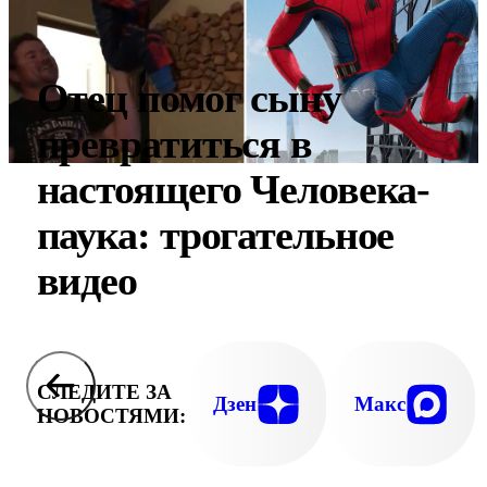
Отец помог сыну
превратиться в
настоящего Человека-
паука: трогательное
видео
СЛЕДИТЕ ЗА
Дзен
Макс
НОВОСТЯМИ: