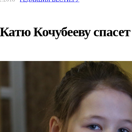
атю Кочубееву спасет 