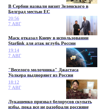
В Сербии назвали визит Зеленского в
Белград местью ЕС
20:56
7 АВГ
Маск отказал Киеву в использовании
Starlink для атак вглубь России
19:14
7 АВГ
"Веселого молочника" Джастаса
Уолкера выдворяют из России
18:12
7 АВГ
Лукашенко призвал белорусов скупать
избы, пока все не разобрали россияне