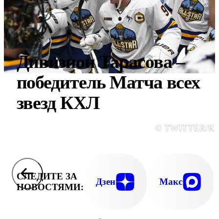
Дивизион Тарасова –
победитель Матча всех
звезд КХЛ
© TWITTER/К
СЛЕДИТЕ ЗА
Дзен
Макс
НОВОСТЯМИ: