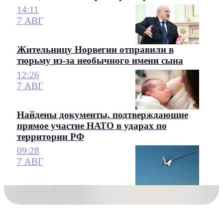
14:11
7 АВГ
Жительницу Норвегии отправили в
тюрьму из-за необычного имени сына
12:26
7 АВГ
Найдены документы, подтверждающие
прямое участие НАТО в ударах по
территории РФ
09:28
7 АВГ