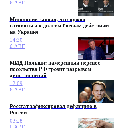
6 АВГ
Мирошник заявил, что нужно
готовиться к долгим боевым действиям
на Украине
14:30
6 АВГ
МИД Польши: намеренный перенос
посольства РФ грозит разрывом
дипотношений
12:09
6 АВГ
Росстат зафиксировал дефляцию в
России
03:28
6 АВГ