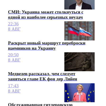
СМИ: Украина может столкнуться с
одной из наиболее серьезных неудач
22:36
8 АВГ
Раскрыт новый маршрут переброски
наемников на Украину
20:50
8 АВГ
Медведев рассказал, чем следует
заняться главе ЕК фон дер Ляйен
17:43
8 АВГ
Обслуживавшая гитлеровскую