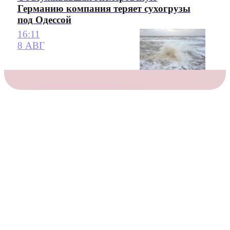
Германию компания теряет сухогрузы
под Одессой
16:11
8 АВГ