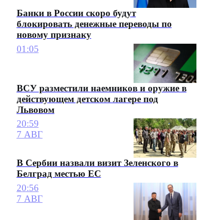
Банки в России скоро будут
блокировать денежные переводы по
новому признаку
01:05
ВСУ разместили наемников и оружие в
действующем детском лагере под
Львовом
20:59
7 АВГ
В Сербии назвали визит Зеленского в
Белград местью ЕС
20:56
7 АВГ