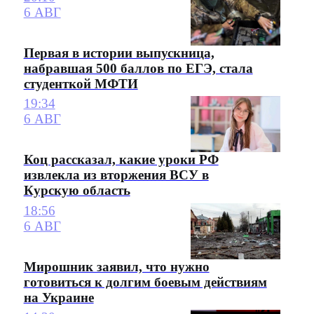
6 АВГ
Первая в истории выпускница,
набравшая 500 баллов по ЕГЭ, стала
студенткой МФТИ
19:34
6 АВГ
Коц рассказал, какие уроки РФ
извлекла из вторжения ВСУ в
Курскую область
18:56
6 АВГ
Мирошник заявил, что нужно
готовиться к долгим боевым действиям
на Украине