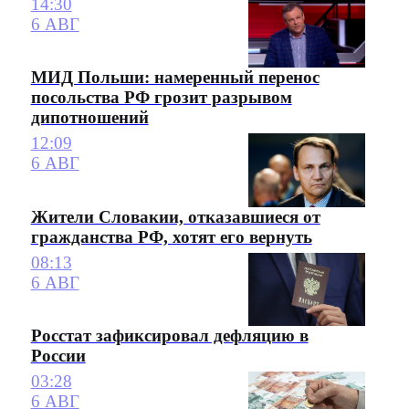
14:30
6 АВГ
МИД Польши: намеренный перенос
посольства РФ грозит разрывом
дипотношений
12:09
6 АВГ
Жители Словакии, отказавшиеся от
гражданства РФ, хотят его вернуть
08:13
6 АВГ
Росстат зафиксировал дефляцию в
России
03:28
6 АВГ