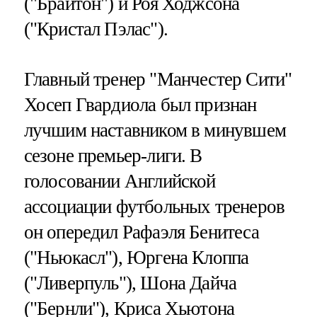
("Брайтон") и Роя Ходжсона
("Кристал Пэлас").
Главный тренер "Манчестер Сити"
Хосеп Гвардиола был признан
лучшим наставником в минувшем
сезоне премьер-лиги. В
голосовании Английской
ассоциации футбольных тренеров
он опередил Рафаэля Бенитеса
("Ньюкасл"), Юргена Клоппа
("Ливерпуль"), Шона Дайча
("Бернли"), Криса Хьютона