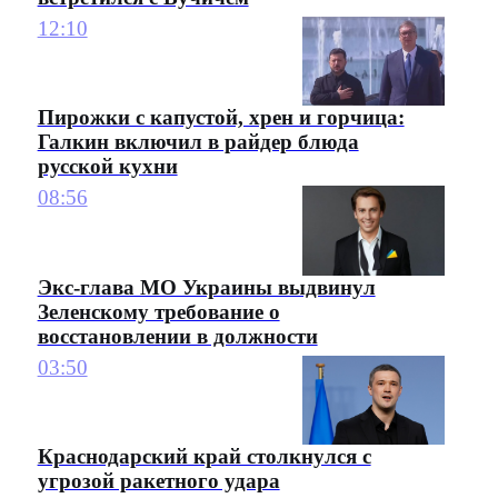
12:10
Пирожки с капустой, хрен и горчица:
Галкин включил в райдер блюда
русской кухни
08:56
Экс-глава МО Украины выдвинул
Зеленскому требование о
восстановлении в должности
03:50
Краснодарский край столкнулся с
угрозой ракетного удара