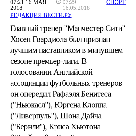
07:21 16 МАЯ
07:29
СПОРТ
2018
16.05.2018
РЕДАКЦИЯ ВЕСТИ.РУ
Главный тренер "Манчестер Сити"
Хосеп Гвардиола был признан
лучшим наставником в минувшем
сезоне премьер-лиги. В
голосовании Английской
ассоциации футбольных тренеров
он опередил Рафаэля Бенитеса
("Ньюкасл"), Юргена Клоппа
("Ливерпуль"), Шона Дайча
("Бернли"), Криса Хьютона