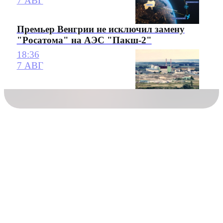
7 АВГ
Премьер Венгрии не исключил замену
"Росатома" на АЭС "Пакш-2"
18:36
7 АВГ