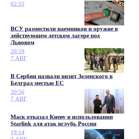
02:55
ВСУ разместили наемников и оружие в
действующем детском лагере под
Львовом
20:59
7 АВГ
В Сербии назвали визит Зеленского в
Белград местью ЕС
20:56
7 АВГ
Маск отказал Киеву в использовании
Starlink для атак вглубь России
19:14