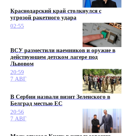
Краснодарский край столкнулся с
угрозой ракетного удара
02:55
ВСУ разместили наемников и оружие в
действующем детском лагере под
Львовом
20:59
7 АВГ
В Сербии назвали визит Зеленского в
Белград местью ЕС
20:56
7 АВГ