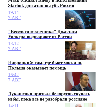
Маск отказал Киеву в использовании
Starlink для атак вглубь России
19:14
7 АВГ
"Веселого молочника" Джастаса
Уолкера выдворяют из России
18:12
7 АВГ
Навроцкий: там, где бьют москаля,
Польша оказывает помощь
16:42
7 АВГ
Лукашенко призвал белорусов скупать
избы, пока все не разобрали россияне
14:11