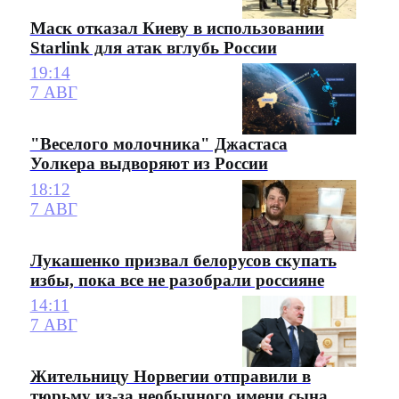
Маск отказал Киеву в использовании
Starlink для атак вглубь России
19:14
7 АВГ
"Веселого молочника" Джастаса
Уолкера выдворяют из России
18:12
7 АВГ
Лукашенко призвал белорусов скупать
избы, пока все не разобрали россияне
14:11
7 АВГ
Жительницу Норвегии отправили в
тюрьму из-за необычного имени сына