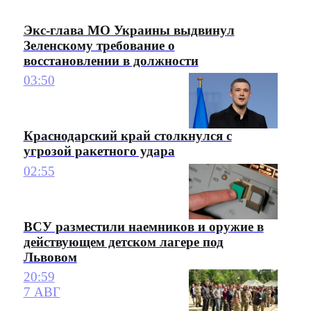
Экс-глава МО Украины выдвинул
Зеленскому требование о
восстановлении в должности
03:50
Краснодарский край столкнулся с
угрозой ракетного удара
02:55
ВСУ разместили наемников и оружие в
действующем детском лагере под
Львовом
20:59
7 АВГ