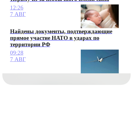
12:26
7 АВГ
Найдены документы, подтверждающие
прямое участие НАТО в ударах по
территории РФ
09:28
7 АВГ