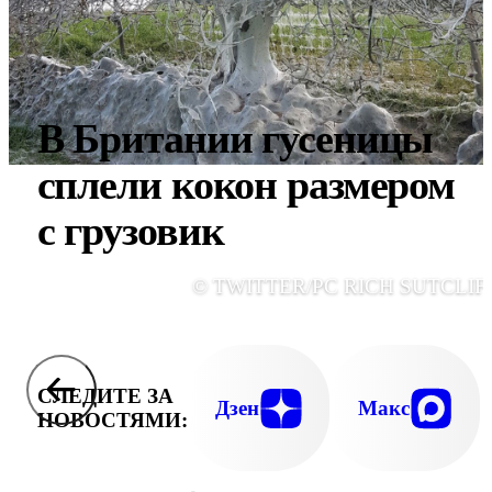
В Британии гусеницы
сплели кокон размером
с грузовик
© TWITTER/PC RICH SUTCLIF
СЛЕДИТЕ ЗА
Дзен
Макс
НОВОСТЯМИ: