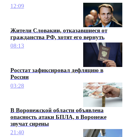
12:09
Жители Словакии, отказавшиеся от
гражданства РФ, хотят его вернуть
08:13
Росстат зафиксировал дефляцию в
России
03:28
В Воронежской области объявлена
опасность атаки БПЛА, в Воронеже
звучат сирены
21:40