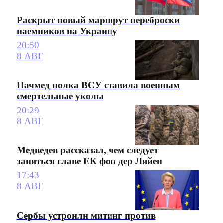
Раскрыт новый маршрут переброски
наемников на Украину
20:50
8 АВГ
Начмед полка ВСУ ставила военным
смертельные уколы
20:29
8 АВГ
Медведев рассказал, чем следует
заняться главе ЕК фон дер Ляйен
17:43
8 АВГ
Сербы устроили митинг против