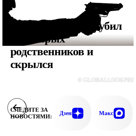
Житель Албании убил
восьмерых
родственников и
скрылся
© GLOBALLOOKPRE
СЛЕДИТЕ ЗА
Дзен
Макс
НОВОСТЯМИ: