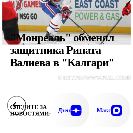
"Монреаль" обменял
защитника Рината
Валиева в "Калгари"
© HTTPS://WWW.NHL.COM/
СЛЕДИТЕ ЗА
Дзен
Макс
НОВОСТЯМИ: