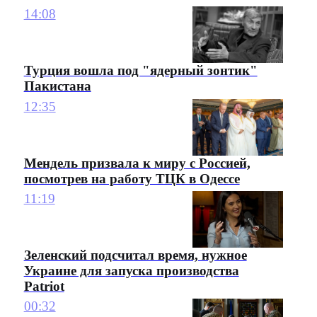
14:08
Турция вошла под "ядерный зонтик"
Пакистана
12:35
Мендель призвала к миру с Россией,
посмотрев на работу ТЦК в Одессе
11:19
Зеленский подсчитал время, нужное
Украине для запуска производства
Patriot
00:32