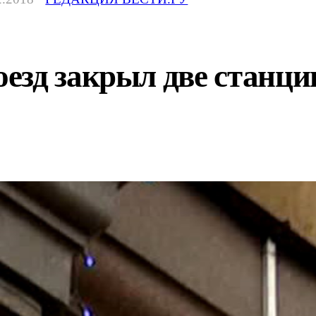
езд закрыл две станци