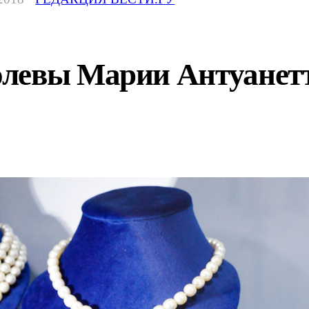
левы Марии Антуанетты