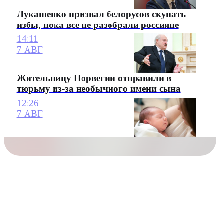
Лукашенко призвал белорусов скупать
избы, пока все не разобрали россияне
14:11
7 АВГ
Жительницу Норвегии отправили в
тюрьму из-за необычного имени сына
12:26
7 АВГ