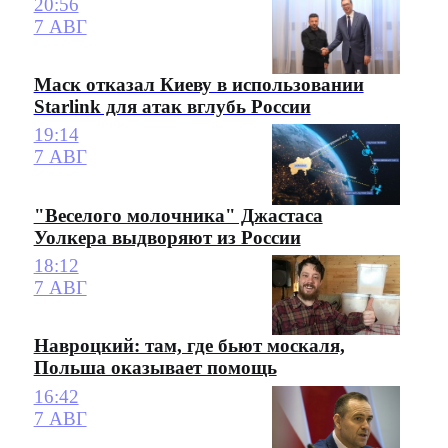
20:56
7 АВГ
Маск отказал Киеву в использовании
Starlink для атак вглубь России
19:14
7 АВГ
"Веселого молочника" Джастаса
Уолкера выдворяют из России
18:12
7 АВГ
Навроцкий: там, где бьют москаля,
Польша оказывает помощь
16:42
7 АВГ