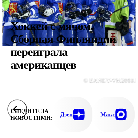
Хоккей с мячом.
Сборная Финляндии
переиграла
американцев
© BANDY-VM2018.
СЛЕДИТЕ ЗА
Дзен
Макс
НОВОСТЯМИ: