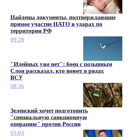
Найдены документы, подтверждающие
прямое участие НАТО в ударах по
территории РФ
09:28
"Идейных уже нет": боец с позывным
Слон рассказал, кто воюет в рядах
ВСУ
08:36
Зеленский хочет подготовить
"специальную санкционную
операцию" против России
03:03