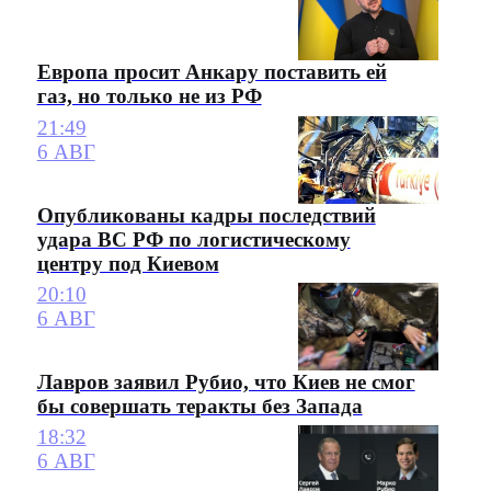
Европа просит Анкару поставить ей
газ, но только не из РФ
21:49
6 АВГ
Опубликованы кадры последствий
удара ВС РФ по логистическому
центру под Киевом
20:10
6 АВГ
Лавров заявил Рубио, что Киев не смог
бы совершать теракты без Запада
18:32
6 АВГ