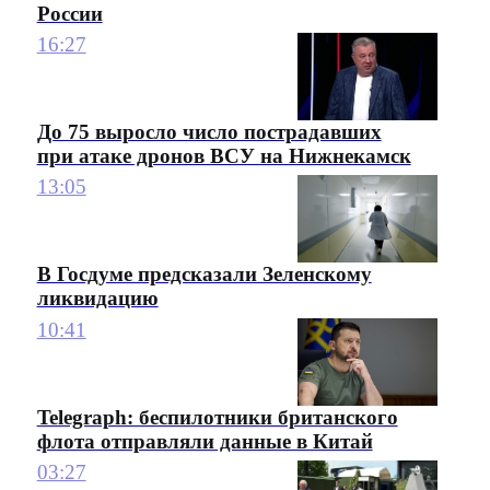
России
16:27
До 75 выросло число пострадавших
при атаке дронов ВСУ на Нижнекамск
13:05
В Госдуме предсказали Зеленскому
ликвидацию
10:41
Telegraph: беспилотники британского
флота отправляли данные в Китай
03:27