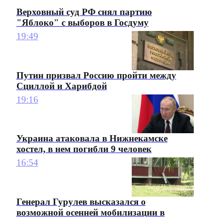
Верховный суд РФ снял партию
"Яблоко" с выборов в Госдуму
19:49
Путин призвал Россию пройти между
Сциллой и Харибдой
19:16
Украина атаковала в Нижнекамске
хостел, в нем погибли 9 человек
16:54
Генерал Гурулев высказался о
возможной осенней мобилизации в