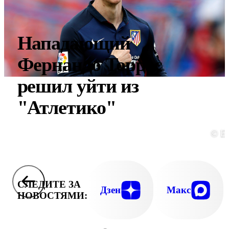
Нападающий
Фернандо Торрес
решил уйти из
"Атлетико"
© E
СЛЕДИТЕ ЗА
Дзен
Макс
НОВОСТЯМИ: