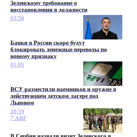
Зеленскому требование о
восстановлении в должности
03:50
Банки в России скоро будут
блокировать денежные переводы по
новому признаку
01:05
ВСУ разместили наемников и оружие в
действующем детском лагере под
Львовом
20:59
7 АВГ
В Сербии назвали визит Зеленского в