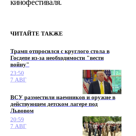
кинофестиваля.
ЧИТАЙТЕ ТАКЖЕ
Трамп отпросился с круглого стола в
Госдепе из-за необходимости "вести
войну"
23:50
7 АВГ
ВСУ разместили наемников и оружие в
действующем детском лагере под
Львовом
20:59
7 АВГ