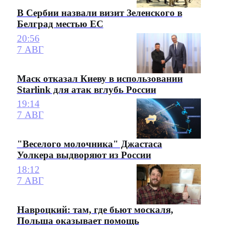
В Сербии назвали визит Зеленского в
Белград местью ЕС
20:56
7 АВГ
Маск отказал Киеву в использовании
Starlink для атак вглубь России
19:14
7 АВГ
"Веселого молочника" Джастаса
Уолкера выдворяют из России
18:12
7 АВГ
Навроцкий: там, где бьют москаля,
Польша оказывает помощь