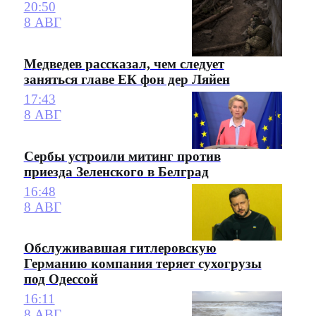
20:50
8 АВГ
Медведев рассказал, чем следует
заняться главе ЕК фон дер Ляйен
17:43
8 АВГ
Сербы устроили митинг против
приезда Зеленского в Белград
16:48
8 АВГ
Обслуживавшая гитлеровскую
Германию компания теряет сухогрузы
под Одессой
16:11
8 АВГ