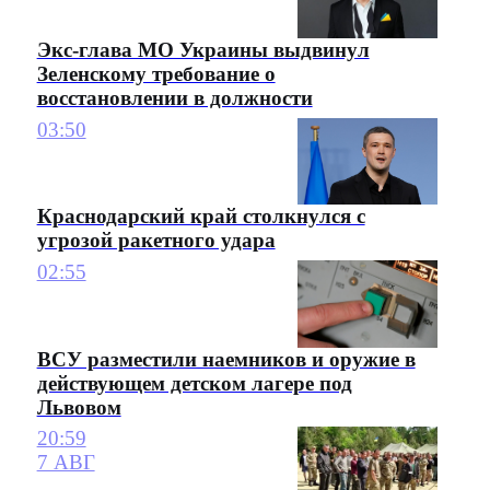
Экс-глава МО Украины выдвинул
Зеленскому требование о
восстановлении в должности
03:50
Краснодарский край столкнулся с
угрозой ракетного удара
02:55
ВСУ разместили наемников и оружие в
действующем детском лагере под
Львовом
20:59
7 АВГ