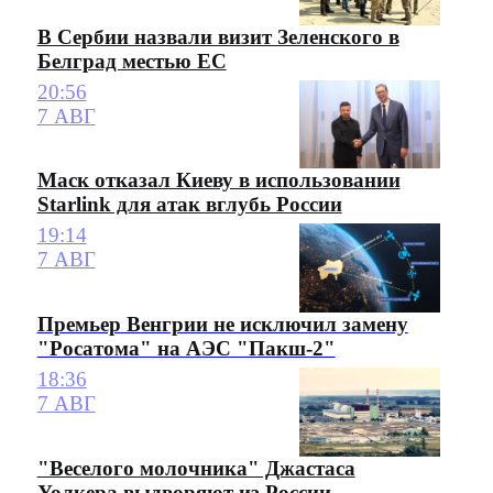
В Сербии назвали визит Зеленского в
Белград местью ЕС
20:56
7 АВГ
Маск отказал Киеву в использовании
Starlink для атак вглубь России
19:14
7 АВГ
Премьер Венгрии не исключил замену
"Росатома" на АЭС "Пакш-2"
18:36
7 АВГ
"Веселого молочника" Джастаса
Уолкера выдворяют из России