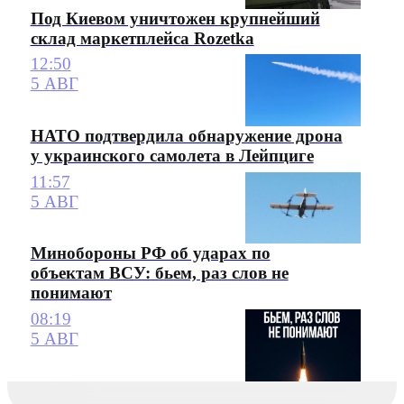
Под Киевом уничтожен крупнейший
склад маркетплейса Rozetka
12:50
5 АВГ
НАТО подтвердила обнаружение дрона
у украинского самолета в Лейпциге
11:57
5 АВГ
Минобороны РФ об ударах по
объектам ВСУ: бьем, раз слов не
понимают
08:19
5 АВГ