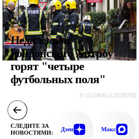
Недалеко от
лондонского Хитроу
горят "четыре
футбольных поля"
© GLOBALLOOKPRE
СЛЕДИТЕ ЗА
Дзен
Макс
НОВОСТЯМИ: