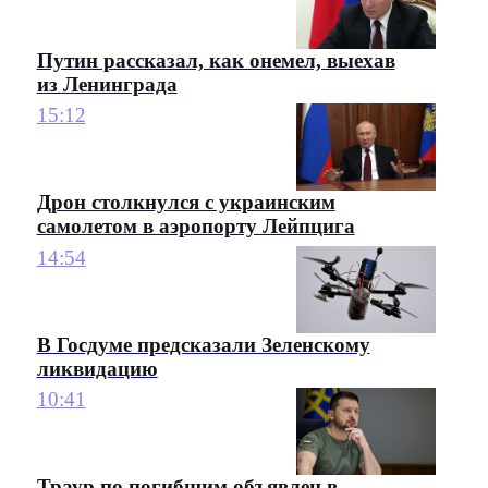
Путин рассказал, как онемел, выехав
из Ленинграда
15:12
Дрон столкнулся с украинским
самолетом в аэропорту Лейпцига
14:54
В Госдуме предсказали Зеленскому
ликвидацию
10:41
Траур по погибшим объявлен в