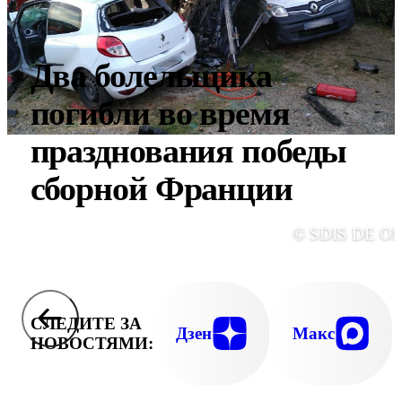
Два болельщика
погибли во время
празднования победы
сборной Франции
© SDIS DE OI
СЛЕДИТЕ ЗА
Дзен
Макс
НОВОСТЯМИ: