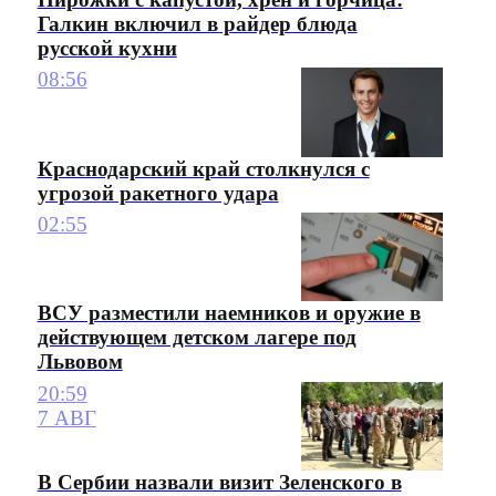
Галкин включил в райдер блюда
русской кухни
08:56
Краснодарский край столкнулся с
угрозой ракетного удара
02:55
ВСУ разместили наемников и оружие в
действующем детском лагере под
Львовом
20:59
7 АВГ
В Сербии назвали визит Зеленского в