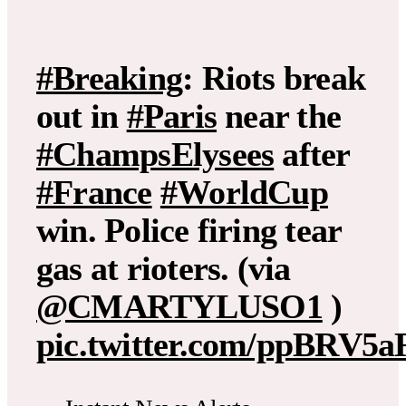
#Breaking
: Riots break
out in
#Paris
near the
#ChampsElysees
after
#France
#WorldCup
win. Police firing tear
gas at rioters. (via
@CMARTYLUSO1
)
pic.twitter.com/ppBRV5