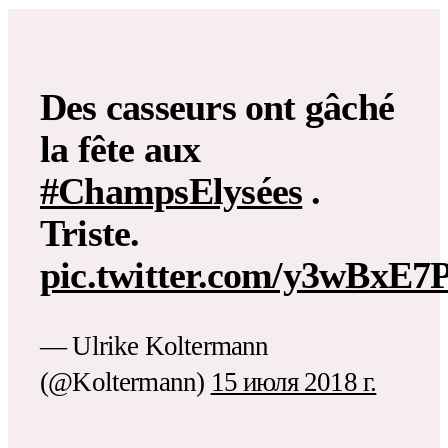
Des casseurs ont gâché
la fête aux
#ChampsElysées
.
Triste.
pic.twitter.com/y3wBxE7
— Ulrike Koltermann
(@Koltermann)
15 июля 2018 г.