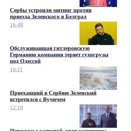
Сербы устроили митинг против
приезда Зеленского в Белград
16:48
Обслуживавшая гитлеровскую
Германию компания теряет сухогрузы
под Одессой
16:11
Приехавший в Сербию Зеленский
встретился с Вучичем
12:10
Пирожки с капустой, хрен и горчица: