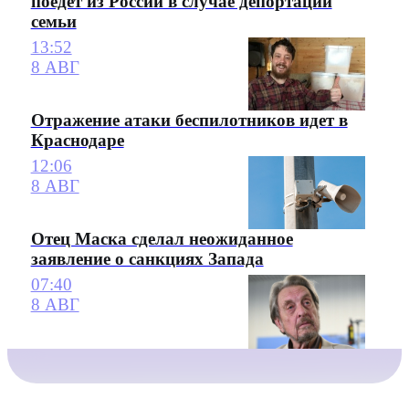
поедет из России в случае депортации
семьи
13:52
8 АВГ
Отражение атаки беспилотников идет в
Краснодаре
12:06
8 АВГ
Отец Маска сделал неожиданное
заявление о санкциях Запада
07:40
8 АВГ