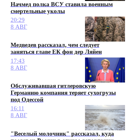
Начмед полка ВСУ ставила военным
смертельные уколы
20:29
8 АВГ
Медведев рассказал, чем следует
заняться главе ЕК фон дер Ляйен
17:43
8 АВГ
Обслуживавшая гитлеровскую
Германию компания теряет сухогрузы
под Одессой
16:11
8 АВГ
"Веселый молочник" рассказал, куда