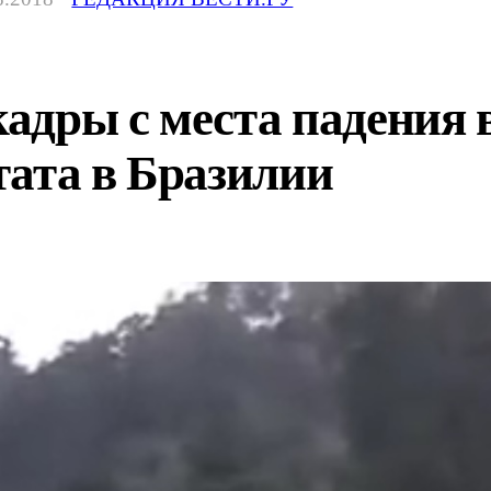
дры с места падения в
тата в Бразилии