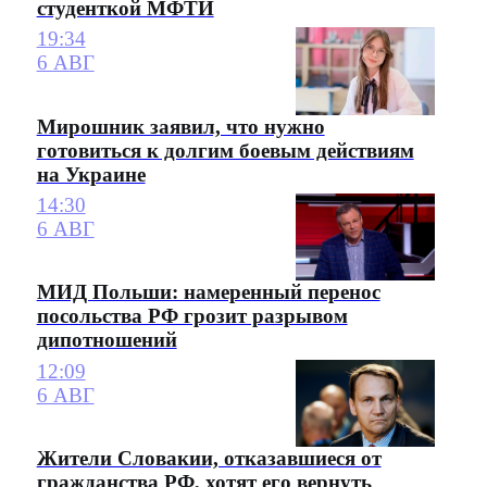
студенткой МФТИ
19:34
6 АВГ
Мирошник заявил, что нужно
готовиться к долгим боевым действиям
на Украине
14:30
6 АВГ
МИД Польши: намеренный перенос
посольства РФ грозит разрывом
дипотношений
12:09
6 АВГ
Жители Словакии, отказавшиеся от
гражданства РФ, хотят его вернуть