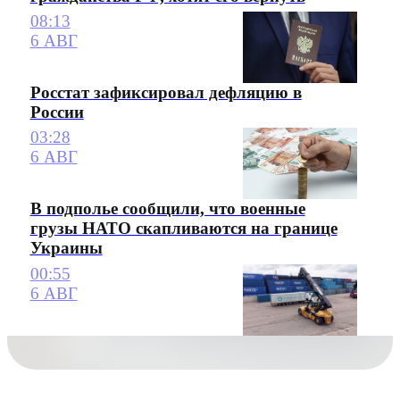
08:13
6 АВГ
Росстат зафиксировал дефляцию в
России
03:28
6 АВГ
В подполье сообщили, что военные
грузы НАТО скапливаются на границе
Украины
00:55
6 АВГ