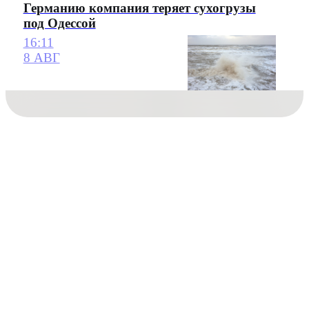
Германию компания теряет сухогрузы
под Одессой
16:11
8 АВГ