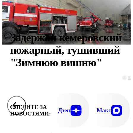
Задержан кемеровский
пожарный, тушивший
"Зимнюю вишню"
© E
СЛЕДИТЕ ЗА
Дзен
Макс
НОВОСТЯМИ: