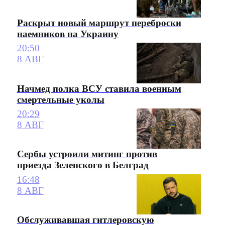
Раскрыт новый маршрут переброски
наемников на Украину
20:50
8 АВГ
Начмед полка ВСУ ставила военным
смертельные уколы
20:29
8 АВГ
Сербы устроили митинг против
приезда Зеленского в Белград
16:48
8 АВГ
Обслуживавшая гитлеровскую