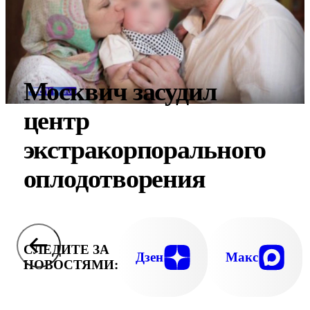
Москвич засудил
центр
экстракорпорального
оплодотворения
СЛЕДИТЕ ЗА
Дзен
Макс
НОВОСТЯМИ: