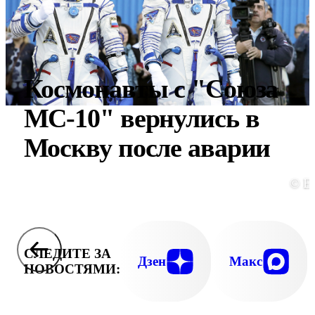
Космонавты с "Союза
МС-10" вернулись в
Москву после аварии
© E
СЛЕДИТЕ ЗА
Дзен
Макс
НОВОСТЯМИ: