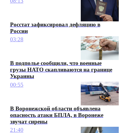
08:13
Росстат зафиксировал дефляцию в
России
03:28
В подполье сообщили, что военные
грузы НАТО скапливаются на границе
Украины
00:55
В Воронежской области объявлена
опасность атаки БПЛА, в Воронеже
звучат сирены
21:40