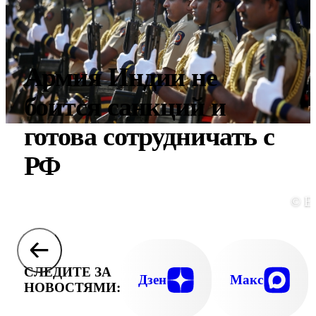
Армия Индии не
боится санкций и
готова сотрудничать с
РФ
© E
СЛЕДИТЕ ЗА
Дзен
Макс
НОВОСТЯМИ: