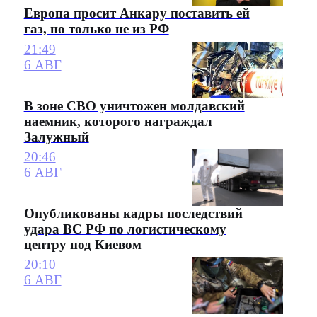
Европа просит Анкару поставить ей
газ, но только не из РФ
21:49
6 АВГ
В зоне СВО уничтожен молдавский
наемник, которого награждал
Залужный
20:46
6 АВГ
Опубликованы кадры последствий
удара ВС РФ по логистическому
центру под Киевом
20:10
6 АВГ