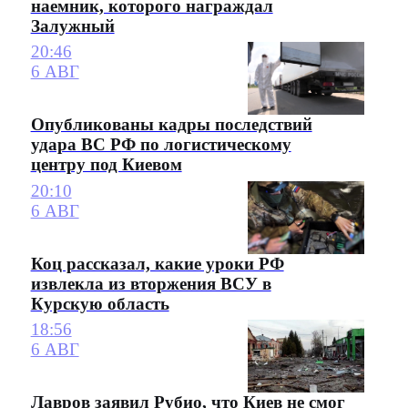
наемник, которого награждал
Залужный
20:46
6 АВГ
Опубликованы кадры последствий
удара ВС РФ по логистическому
центру под Киевом
20:10
6 АВГ
Коц рассказал, какие уроки РФ
извлекла из вторжения ВСУ в
Курскую область
18:56
6 АВГ
Лавров заявил Рубио, что Киев не смог