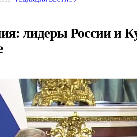
я: лидеры России и К
е