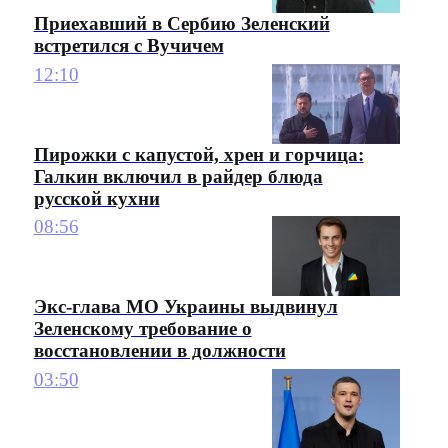
Приехавший в Сербию Зеленский
встретился с Вучичем
12:10
Пирожки с капустой, хрен и горчица:
Галкин включил в райдер блюда
русской кухни
08:56
Экс-глава МО Украины выдвинул
Зеленскому требование о
восстановлении в должности
03:50