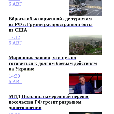
6 АВГ
Вбросы об испорченной еде туристам
из РФ в Грузии распространяли боты
из США
17:12
6 АВГ
Мирошник заявил, что нужно
готовиться к долгим боевым действиям
на Украине
14:30
6 АВГ
МИД Польши: намеренный перенос
посольства РФ грозит разрывом
дипотношений