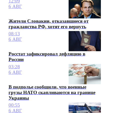
12:09
6 АВГ
Жители Словакии, отказавшиеся от
гражданства РФ, хотят его вернуть
08:13
6 АВГ
Росстат зафиксировал дефляцию в
России
03:28
6 АВГ
В подполье сообщили, что военные
грузы НАТО скапливаются на границе
Украины
00:55
6 АВГ