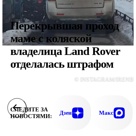
Перекрывшая проход
маме с коляской
владелица Land Rover
отделалась штрафом
© INSTAGRAM/IRENB
СЛЕДИТЕ ЗА
Дзен
Макс
НОВОСТЯМИ: