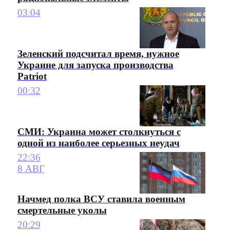
03:04
Зеленский подсчитал время, нужное
Украине для запуска производства
Patriot
00:32
СМИ: Украина может столкнуться с
одной из наиболее серьезных неудач
22:36
8 АВГ
Начмед полка ВСУ ставила военным
смертельные уколы
20:29