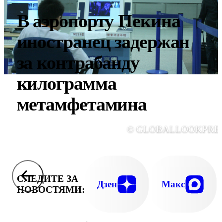
В аэропорту Пекина
иностранец задержан
за контрабанду
килограмма
метамфетамина
© GLOBALLOOKPRE
СЛЕДИТЕ ЗА
Дзен
Макс
НОВОСТЯМИ: