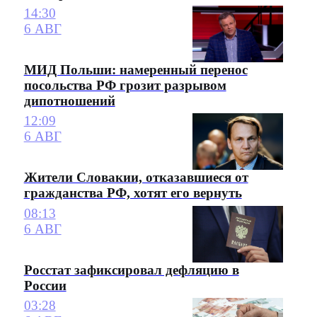
14:30
6 АВГ
МИД Польши: намеренный перенос
посольства РФ грозит разрывом
дипотношений
12:09
6 АВГ
Жители Словакии, отказавшиеся от
гражданства РФ, хотят его вернуть
08:13
6 АВГ
Росстат зафиксировал дефляцию в
России
03:28