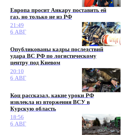
Европа просит Анкару поставить ей
газ, но только не из РФ
21:49
6 АВГ
Опубликованы кадры последствий
удара ВС РФ по логистическому
центру под Киевом
20:10
6 АВГ
Коц рассказал, какие уроки РФ
извлекла из вторжения ВСУ в
Курскую область
18:56
6 АВГ