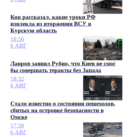
Коц рассказал, какие уроки РФ
извлекла из вторжения ВСУ в
Курскую область
18:56
6 АВГ
Лавров заявил Рубио, что Киев не смог
бы совершать теракты без Запада
18:32
6 АВГ
Стало известно о состоянии пешеходов,
сбитых на островке безопасности в
Омске
17:30
6 АВГ