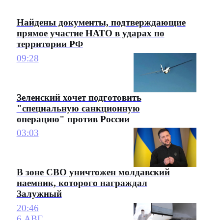
Найдены документы, подтверждающие
прямое участие НАТО в ударах по
территории РФ
09:28
Зеленский хочет подготовить
"специальную санкционную
операцию" против России
03:03
В зоне СВО уничтожен молдавский
наемник, которого награждал
Залужный
20:46
6 АВГ