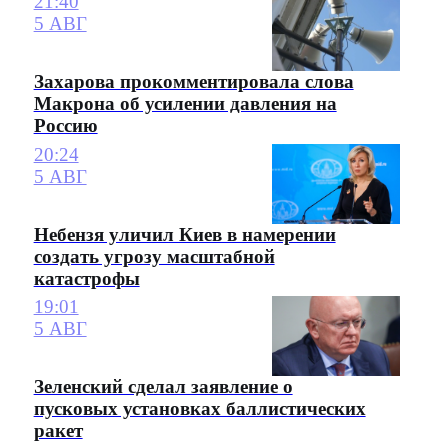
21:40
5 АВГ
Захарова прокомментировала слова
Макрона об усилении давления на
Россию
20:24
5 АВГ
Небензя уличил Киев в намерении
создать угрозу масштабной
катастрофы
19:01
5 АВГ
Зеленский сделал заявление о
пусковых установках баллистических
ракет