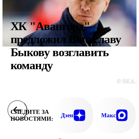
ХК "Авангард"
предложил Вячеславу
Быкову возглавить
команду
© SKA.
СЛЕДИТЕ ЗА
Дзен
Макс
НОВОСТЯМИ: