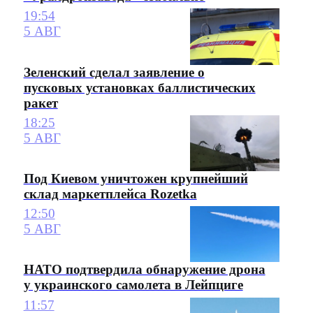
19:54
5 АВГ
Зеленский сделал заявление о
пусковых установках баллистических
ракет
18:25
5 АВГ
Под Киевом уничтожен крупнейший
склад маркетплейса Rozetka
12:50
5 АВГ
НАТО подтвердила обнаружение дрона
у украинского самолета в Лейпциге
11:57