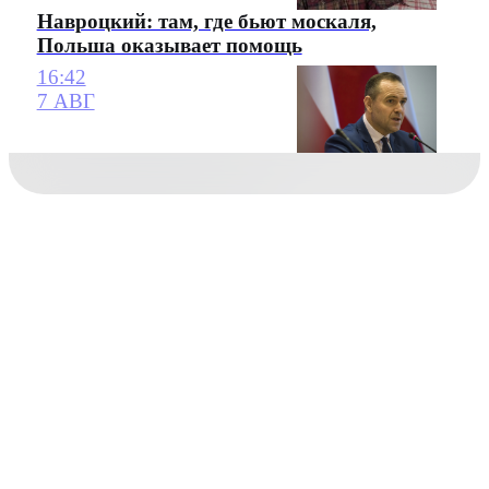
Навроцкий: там, где бьют москаля,
Польша оказывает помощь
16:42
7 АВГ